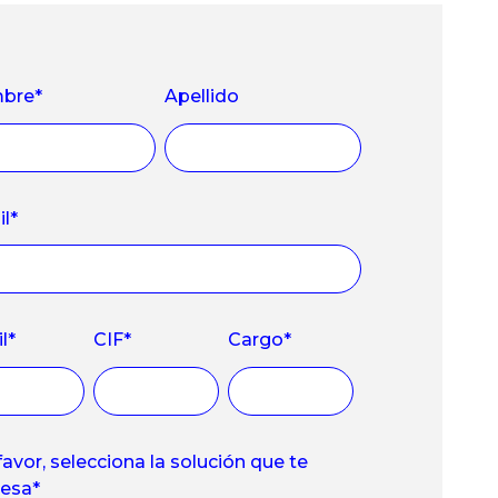
bre
*
Apellido
il
*
l
*
CIF
*
Cargo
*
favor, selecciona la solución que te
resa
*