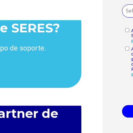
de SERES?
ipo de soporte.
artner de