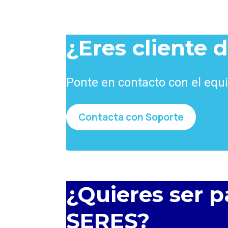
¿Eres cliente 
Ponte en contacto con el equ
Contacta con Soporte
¿Quieres ser p
SERES?