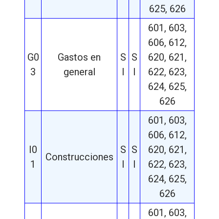
625, 626
601, 603,
606, 612,
G0
Gastos en
S
S
620, 621,
3
general
I
I
622, 623,
624, 625,
626
601, 603,
606, 612,
I0
S
S
620, 621,
Construcciones
1
I
I
622, 623,
624, 625,
626
601, 603,