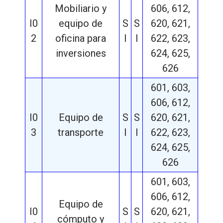
Mobiliario y
606, 612,
I0
equipo de
S
S
620, 621,
2
oficina para
I
I
622, 623,
inversiones
624, 625,
626
601, 603,
606, 612,
I0
Equipo de
S
S
620, 621,
3
transporte
I
I
622, 623,
624, 625,
626
601, 603,
606, 612,
Equipo de
I0
S
S
620, 621,
cómputo y