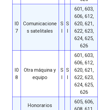
601, 603,
606, 612,
I0
Comunicacione
S
S
620, 621,
7
s satelitales
I
I
622, 623,
624, 625,
626
601, 603,
606, 612,
I0
Otra máquina y
S
S
620, 621,
8
equipo
I
I
622, 623,
624, 625,
626
605, 606,
Honorarios
608, 611,