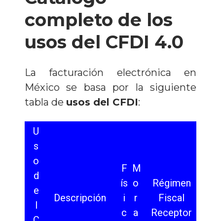
completo de los
usos del CFDI 4.0
La facturación electrónica en
México se basa por la siguiente
tabl
a de
usos del CFDI
:
U
s
o
F
M
d
ís
o
Régimen
e
Descripción
i
r
Fiscal
l
c
a
Receptor
C