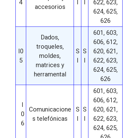
4
I
I
622, 623,
accesorios
624, 625,
626
601, 603,
Dados,
606, 612,
troqueles,
I0
S
S
620, 621,
moldes,
5
I
I
622, 623,
matrices y
624, 625,
herramental
626
601, 603,
606, 612,
I
Comunicacione
S
S
620, 621,
0
s telefónicas
I
I
622, 623,
6
624, 625,
626