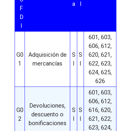
a
l
F
D
I
601, 603,
606, 612,
G0
Adquisición de
S
S
620, 621,
1
mercancías
I
I
622, 623,
624, 625,
626
601, 603,
606, 612,
Devoluciones,
G0
S
S
616, 620,
descuento o
2
I
I
621, 622,
bonificaciones
623, 624,