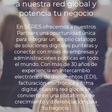
a nuestra red global y
potencia tu negocio
En SERES ofrecemos a nuestros
Partners una oportunidad única
para integrar un amplio catálogo
de soluciones digitales punteras y
conectar con miles de empresas y
administraciones públicas en todo
el mundo. Con más de 30 años de
experiencia en intercambio
electrónico de documentos (EDI),
facturación electrónica y firma
digital, nuestra red global se
convierte en una plataforma de
crecimiento y diferenciación para
tu negocio.