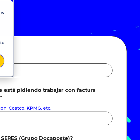
nos
 tu
ivo
*
 está pidiendo trabajar con factura
*
union, Costco, KPMG, etc.
e SERES (Grupo Docaposte)?