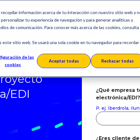
a recopilar información acerca de tu interacción con nuestro sitio web y 
personalizar tu experiencia de navegación y para generar analíticas y
edios de comunicación. Para conocer más acerca de las cookies, consulta
os
s este sitio web. Se usará una sola cookie en tu navegador para recordar
lientes?
Correo corporat
figuración de las
Aceptar todas
Rechazar todas
cookies
royecto
ca/EDI
¿Qué empresa te
electrónica/EDI?
P. ej. Iberdrola, Il
¿Eres cliente d