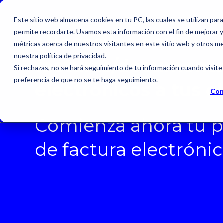
Este sitio web almacena cookies en tu PC, las cuales se utilizan par
permite recordarte. Usamos esta información con el fin de mejorar y 
¿Necesitas enviar
métricas acerca de nuestros visitantes en este sitio web y otros m
nuestra política de privacidad.
facturas/document
Si rechazas, no se hará seguimiento de tu información cuando visite
preferencia de que no se te haga seguimiento.
electrónicos a tus c
Con
Comienza ahora tu p
de factura electróni