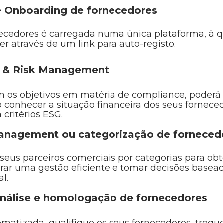
e Onboarding de fornecedores
rnecedores é carregada numa única plataforma, à 
 através de um link para auto-registo.
 & Risk Management
 os objetivos em matéria de compliance, poderá
ao conhecer a situação financeira dos seus fornece
critérios ESG.
anagement ou categorização de forneced
 seus parceiros comerciais por categorias para ob
urar uma gestão eficiente e tomar decisões base
l.
análise e homologação de fornecedores
matizada, qualifique os seus fornecedores, troque