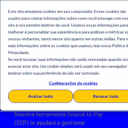
Este site armazena cookies em seu computador. Esses cookies são
usados para coletar informações sobre como você interage com no
site e nos permite lembrar de você. Usamos essas informações para
melhorar e personalizar sua experiência e para análises e métricas 
nossos visitantes, tanto nesse site quanto em outras mídias. Para 
mais informações sobre os cookies que usamos, leia nossa Política 
Privacidade.
Source to Pay, una
Se você recusar, suas informações não serão rastreadas quando vo
acessar este site. Um cookie simples será usado em seu navegador
solución integral,
lembrar sobre sua preferência de não ser rastreado.
escalable y
Configurações de cookies
modular
Aceitar tudo
Recusar tudo
Nuestra herramienta Source to Pay
(S2P) te ayudará a gestionar