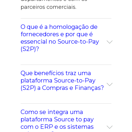
parceiros comerciais.
O que é a homologação de
fornecedores e por que é
essencial no Source-to-Pay
(S2P)?
A homologação de fornecedores
Que benefícios traz uma
é o processo de avaliar, validar e
plataforma Source-to-Pay
documentar que um fornecedor
(S2P) a Compras e Finanças?
cumpre os requisitos definidos
pela empresa antes de começar a
Uma plataforma S2P ajuda a
trabalhar com ele. No contexto do
Como se integra uma
uniformizar processos, reduzir
Source-to-Pay, é fundamental
plataforma Source to pay
tarefas manuais, melhorar a
porque reduz riscos, evita registos
com o ERP e os sistemas
rastreabilidade e aumentar a