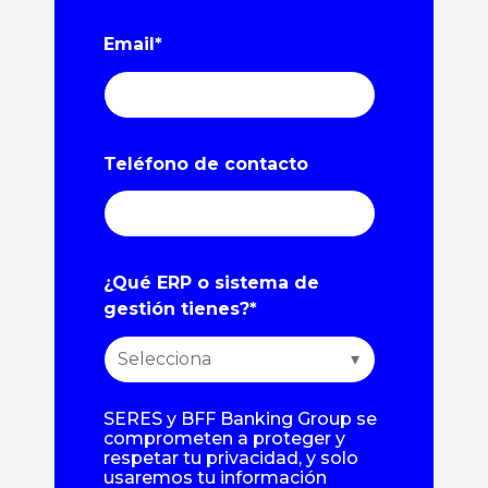
Email
*
Teléfono de contacto
¿Qué ERP o sistema de
gestión tienes?
*
SERES y BFF Banking Group se
comprometen a proteger y
respetar tu privacidad, y solo
usaremos tu información