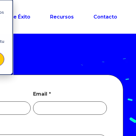
nos
sos de Éxito
Recursos
Contacto
 tu
Email
*