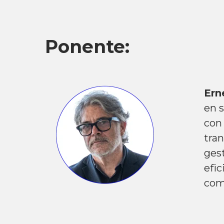
Ponente:
Ern
en s
con
tran
ges
efic
com