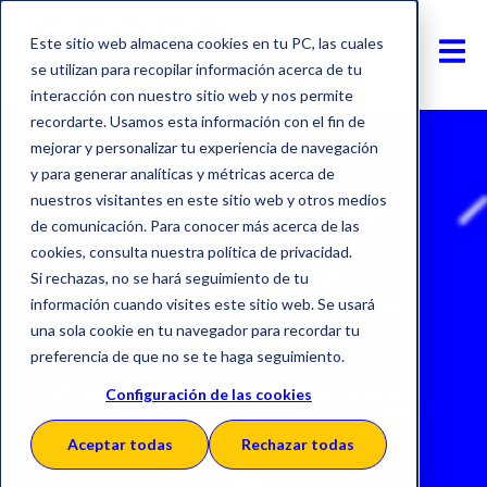
Este sitio web almacena cookies en tu PC, las cuales
se utilizan para recopilar información acerca de tu
interacción con nuestro sitio web y nos permite
recordarte. Usamos esta información con el fin de
mejorar y personalizar tu experiencia de navegación
y para generar analíticas y métricas acerca de
nuestros visitantes en este sitio web y otros medios
Guías de Remisión
de comunicación. Para conocer más acerca de las
Electrónicas:
cookies, consulta nuestra política de privacidad.
Si rechazas, no se hará seguimiento de tu
Controla y respalda
información cuando visites este sitio web. Se usará
una sola cookie en tu navegador para recordar tu
cada traslado
preferencia de que no se te haga seguimiento.
con total ejecución
Configuración de las cookies
en la SUNAT
Aceptar todas
Rechazar todas