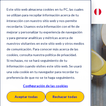
Este sitio web almacena cookies en tu PC, las cuales
se utilizan para recopilar información acerca de tu
interacción con nuestro sitio web y nos permite
recordarte. Usamos esta información con el fin de
mejorar y personalizar tu experiencia de navegación
y para generar analíticas y métricas acerca de
nuestros visitantes en este sitio web y otros medios
Sobre SERES
de comunicación. Para conocer más acerca de las
cookies, consulta nuestra política de privacidad.
Si rechazas, no se hará seguimiento de tu
Te acompañamos en la
información cuando visites este sitio web. Se usará
una sola cookie en tu navegador para recordar tu
transformación digital de
preferencia de que no se te haga seguimiento.
tu empresa
Configuración de las cookies
Aceptar todas
Rechazar todas