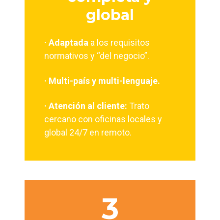
global
· Adaptada
a los requisitos
normativos y “del negocio”.
· Multi-país y multi-lenguaje.
· Atención al cliente:
Trato
cercano
con oficinas locales y
global 24/7 en remoto.
3