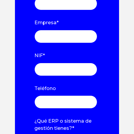
Empresa
*
NIF
*
Teléfono
¿Qué ERP o sistema de
gestión tienes?
*