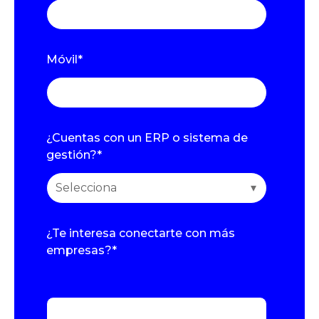
Móvil
*
¿Cuentas con un ERP o sistema de
gestión?
*
¿Te interesa conectarte con más
empresas?
*
Simplemente nombra todas las empresas
que te interesan