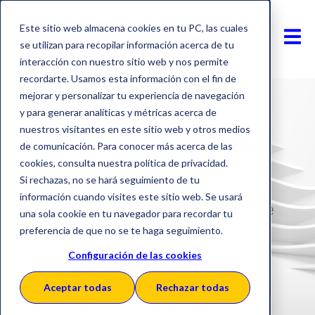
Este sitio web almacena cookies en tu PC, las cuales
se utilizan para recopilar información acerca de tu
interacción con nuestro sitio web y nos permite
recordarte. Usamos esta información con el fin de
mejorar y personalizar tu experiencia de navegación
y para generar analíticas y métricas acerca de
nuestros visitantes en este sitio web y otros medios
Conéctate con AOC
de comunicación. Para conocer más acerca de las
cookies, consulta nuestra política de privacidad.
Si rechazas, no se hará seguimiento de tu
Solicita tu conexión con AOC y
información cuando visites este sitio web. Se usará
todas aquellas empresas que te
una sola cookie en tu navegador para recordar tu
interesen
preferencia de que no se te haga seguimiento.
Configuración de las cookies
Conéctate con AOC
Aceptar todas
Rechazar todas