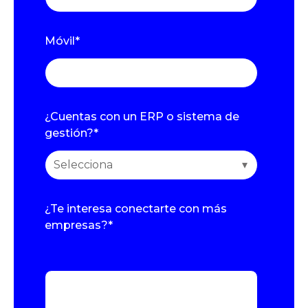
Móvil
*
¿Cuentas con un ERP o sistema de
gestión?
*
¿Te interesa conectarte con más
empresas?
*
Simplemente nombra todas las empresas
que te interesan