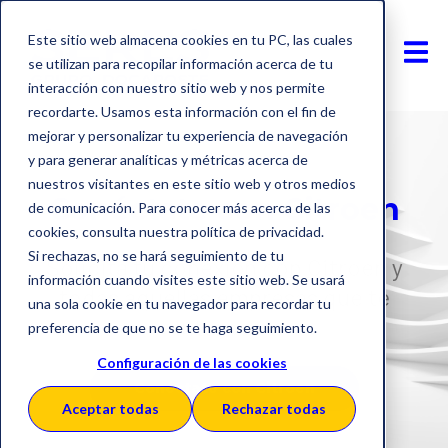
Este sitio web almacena cookies en tu PC, las cuales
se utilizan para recopilar información acerca de tu
interacción con nuestro sitio web y nos permite
recordarte. Usamos esta información con el fin de
mejorar y personalizar tu experiencia de navegación
y para generar analíticas y métricas acerca de
nuestros visitantes en este sitio web y otros medios
Conéctate con Citroen
de comunicación. Para conocer más acerca de las
cookies, consulta nuestra política de privacidad.
Si rechazas, no se hará seguimiento de tu
Solicita tu conexión con Citroen y
información cuando visites este sitio web. Se usará
todas aquellas empresas que te
una sola cookie en tu navegador para recordar tu
interesen
preferencia de que no se te haga seguimiento.
Configuración de las cookies
Conéctate con Citroen
Aceptar todas
Rechazar todas