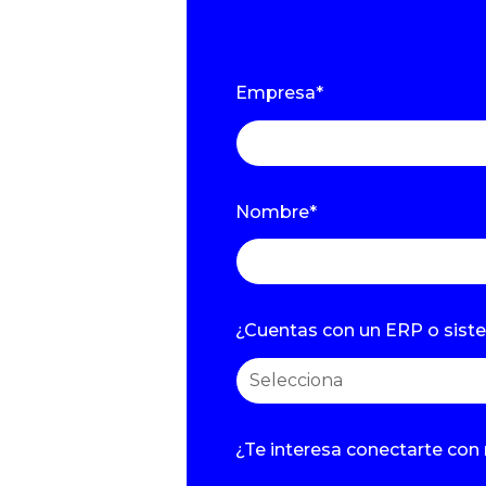
Empresa
*
Nombre
*
¿Cuentas con un ERP o sist
¿Te interesa conectarte co