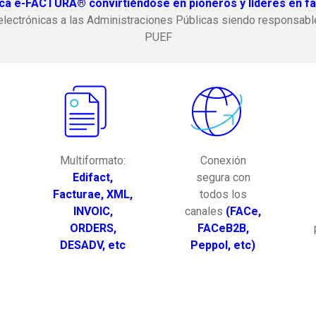
a e-FACTURA® convirtiéndose en pioneros y líderes en fa
electrónicas a las Administraciones Públicas siendo responsable
PUEF
Multiformato:
Conexión
Edifact,
segura con
Facturae, XML,
todos los
INVOIC,
canales
(FACe,
ORDERS,
FACeB2B,
DESADV, etc
Peppol, etc)