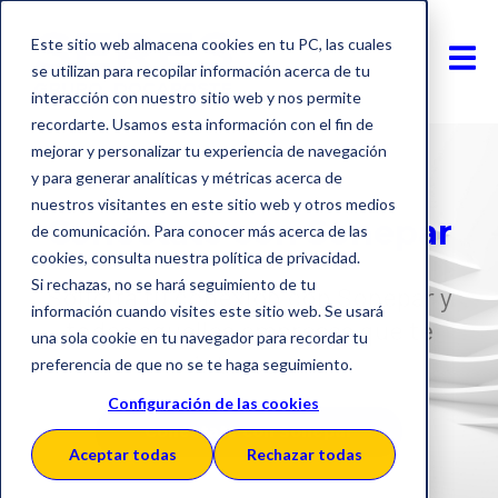
Este sitio web almacena cookies en tu PC, las cuales
se utilizan para recopilar información acerca de tu
interacción con nuestro sitio web y nos permite
recordarte. Usamos esta información con el fin de
mejorar y personalizar tu experiencia de navegación
y para generar analíticas y métricas acerca de
nuestros visitantes en este sitio web y otros medios
Conéctate con Sonepar
de comunicación. Para conocer más acerca de las
cookies, consulta nuestra política de privacidad.
Si rechazas, no se hará seguimiento de tu
Solicita tu conexión con Sonepar y
información cuando visites este sitio web. Se usará
todas aquellas empresas que te
una sola cookie en tu navegador para recordar tu
interesen
preferencia de que no se te haga seguimiento.
Configuración de las cookies
Conéctate con Sonepar
Aceptar todas
Rechazar todas