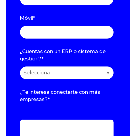
Móvil
*
¿Cuentas con un ERP o sistema de
gestión?
*
¿Te interesa conectarte con más
empresas?
*
Simplemente nombra todas las empresas
que te interesan