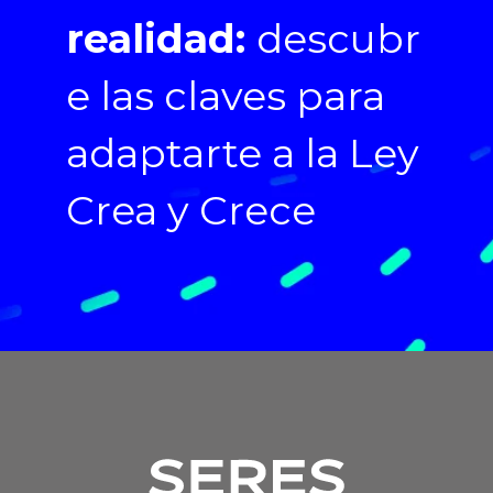
realidad:
descubr
e las claves para
adaptarte a la Ley
Crea y Crece