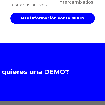
intercambiados
usuarios activos
Más información sobre SERES
o quieres una DEMO?