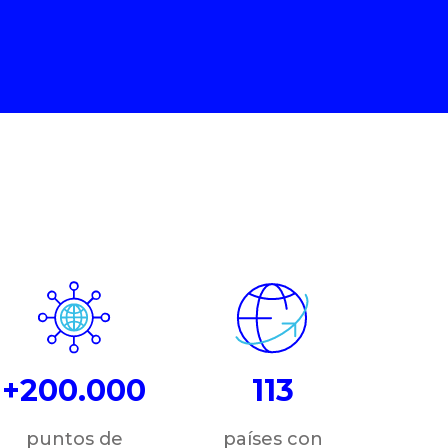
+200.000
113
puntos de
países con