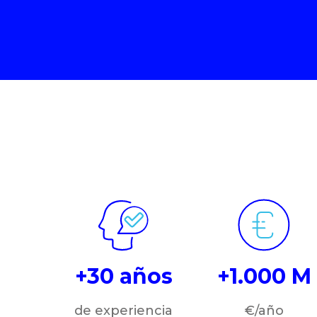
+30 años
+1.000 M
de experiencia
€/año