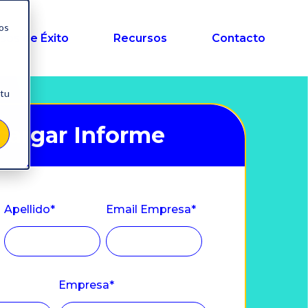
nos
sos de Éxito
Recursos
Contacto
 tu
cargar Informe
Apellido
*
Email Empresa
*
Empresa
*