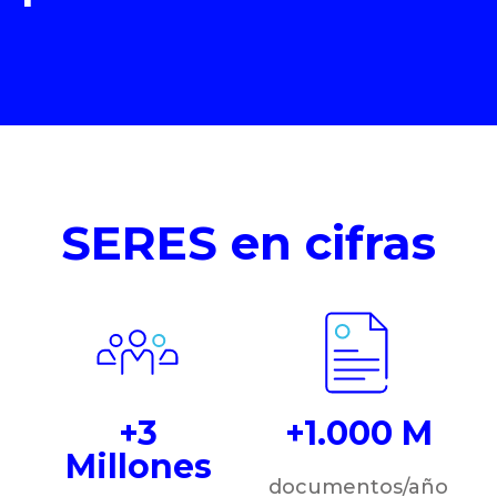
SERES en cifras
+3
+1.000 M
Millones
documentos/año