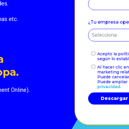
des.
mas etc.
¿Tu empresa oper
Acepto la polí
a
según lo estab
Al hacer clic e
opa.
marketing relat
Puede cancelar
Puede ampliar 
privacidad.
nt Online).