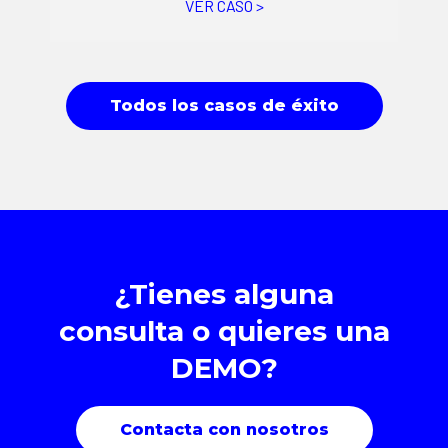
VER CASO >
Todos los casos de éxito
¿Tienes alguna
consulta o quieres una
DEMO?
Contacta con nosotros