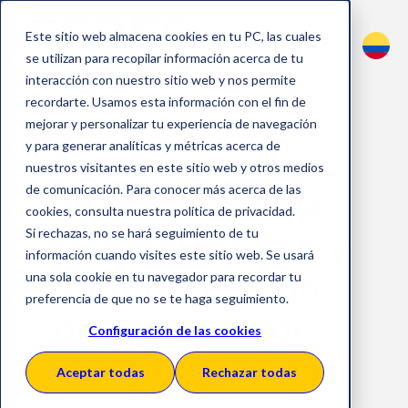
Este sitio web almacena cookies en tu PC, las cuales
se utilizan para recopilar información acerca de tu
interacción con nuestro sitio web y nos permite
recordarte. Usamos esta información con el fin de
mejorar y personalizar tu experiencia de navegación
y para generar analíticas y métricas acerca de
En SERES, te
nuestros visitantes en este sitio web y otros medios
de comunicación. Para conocer más acerca de las
ayudamos en la
cookies, consulta nuestra política de privacidad.
Si rechazas, no se hará seguimiento de tu
transformación y
información cuando visites este sitio web. Se usará
una sola cookie en tu navegador para recordar tu
automatización
preferencia de que no se te haga seguimiento.
de procesos de
Configuración de las cookies
compra y venta
Aceptar todas
Rechazar todas