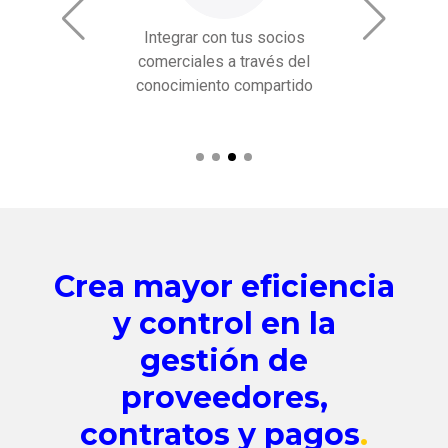
Dar una 
imiento de la
Integrar con tus socios
actividad
echando los
comerciales a través del
decision
a misma
conocimiento compartido
internas y 
Crea mayor eficiencia
y control en la
gestión de
proveedores,
contratos y pagos
.