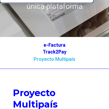
única plataforma
e-Factura
Track2Pay
Proyecto Multipaís
Proyecto
Multipaís