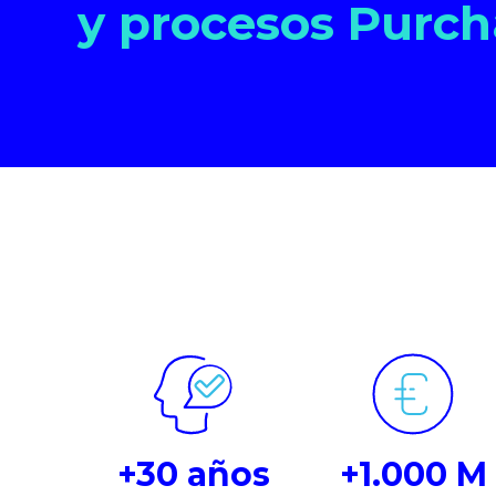
y procesos Purch
+30 años
+1.000 M