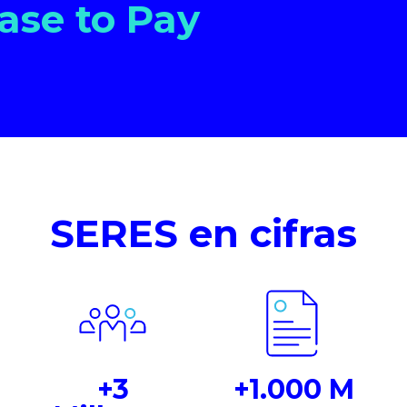
ase to Pay
SERES en cifras
+3
+1.000 M