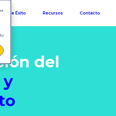
nos
sos de Éxito
Recursos
Contacto
 tu
ción del
 y
to