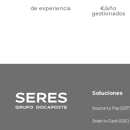
de experiencia
€/año
gestionados
Soluciones
Source to Pay (S2P
Order to Cash (O2C)