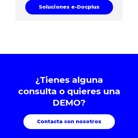
Soluciones e-Docplus
¿Tienes alguna
consulta o quieres una
DEMO?
Contacta con nosotros