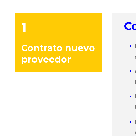
1
Co
Contrato nuevo
proveedor