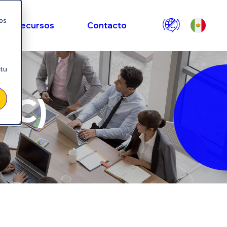
nos
Recursos
Contacto
 tu
2C)