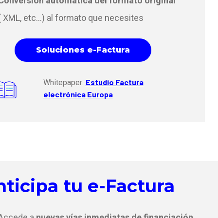
Conversión automática del formato original
( XML, etc...) al formato que necesites
Soluciones e-Factura
Estudio Factura
Whitepaper:
electrónica Europa
ticipa tu e-Factura
Accede a
nuevas vías inmediatas de financiación