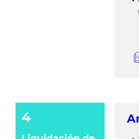
4
An
Liquidación de