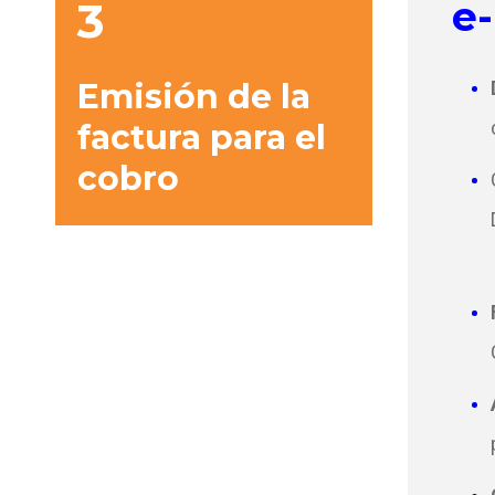
3
e
Emisión de la
factura para el
cobro