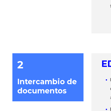
2
E
Intercambio de
documentos