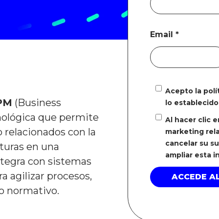
Email
*
Acepto la pol
PM
(Business
lo establecido
ológica que permite
Al hacer clic 
o relacionados con la
marketing rela
cancelar su s
cturas en una
ampliar esta 
ntegra con sistemas
a agilizar procesos,
to normativo.