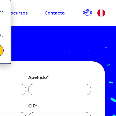
nos
Recursos
Contacto
 tu
Apellido
*
CIF
*