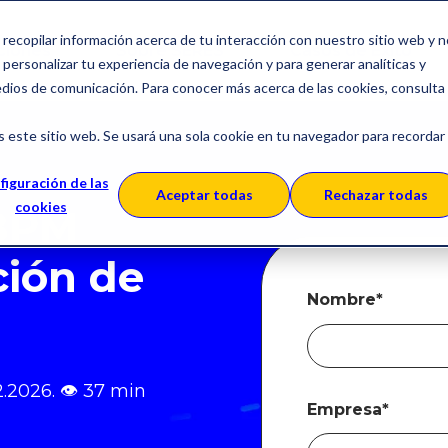
a recopilar información acerca de tu interacción con nuestro sitio web y 
ciones
Sobre SERES
Casos de Éxito
personalizar tu experiencia de navegación y para generar analíticas y
edios de comunicación. Para conocer más acerca de las cookies, consulta
s este sitio web. Se usará una sola cookie en tu navegador para recordar
figuración de las
Aceptar todas
Rechazar todas
cookies
BPM
ción de
Nombre
*
2.2026.
👁
37 min
Empresa
*