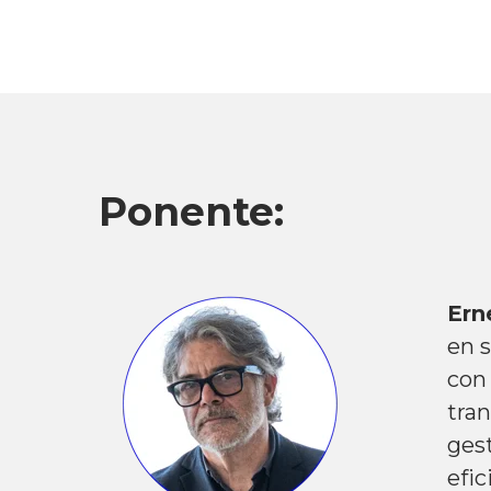
Ponente:
Ern
en s
con
tran
ges
efic