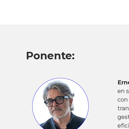
Ponente:
Ern
en s
con
tran
ges
efic