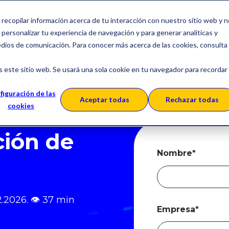
a recopilar información acerca de tu interacción con nuestro sitio web y 
ciones
Sobre SERES
Casos de Éxito
personalizar tu experiencia de navegación y para generar analíticas y
edios de comunicación. Para conocer más acerca de las cookies, consulta
s este sitio web. Se usará una sola cookie en tu navegador para recordar
figuración de las
Aceptar todas
Rechazar todas
cookies
BPM
ción de
Nombre
*
2.2026.
👁
37 min
Empresa
*