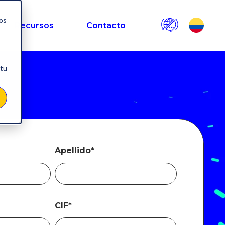
nos
Recursos
Contacto
 tu
Apellido
*
CIF
*