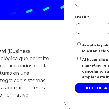
Email
*
Acepto la pol
PM
(Business
lo establecido
ológica que permite
Al hacer clic 
o relacionados con la
marketing rela
cancelar su s
cturas en una
ampliar esta 
ntegra con sistemas
a agilizar procesos,
to normativo.