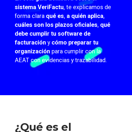
sistema VeriFactu
, te explicamos de
forma clara
qué es
,
a quién aplica
,
cuáles son los plazos oficiales
,
qué
debe cumplir tu software de
facturación
y
cómo preparar tu
organización
para cumplir con la
AEAT con evidencias y trazabilidad.
¿Qué es el