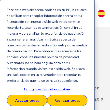
Este sitio web almacena cookies en tu PC, las cuales
se utilizan para recopilar información acerca de tu
interacción con nuestro sitio web y nos permite
recordarte. Usamos esta información con el fin de
mejorar y personalizar tu experiencia de navegación
y para generar analíticas y métricas acerca de
nuestros visitantes en este sitio web y otros medios
Webinars y
de comunicación. Para conocer más acerca de las
cookies, consulta nuestra política de privacidad.
Si rechazas, no se hará seguimiento de tu
Demos
información cuando visites este sitio web. Se usará
una sola cookie en tu navegador para recordar tu
preferencia de que no se te haga seguimiento.
Una selección de webinars y demos
Configuración de las cookies
orientados a ayudar a las empresas a
Aceptar todas
Rechazar todas