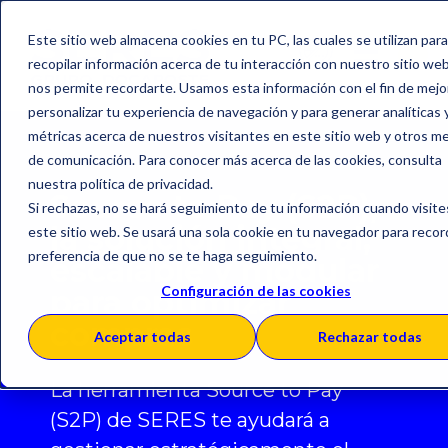
Este sitio web almacena cookies en tu PC, las cuales se utilizan para
recopilar información acerca de tu interacción con nuestro sitio web
nos permite recordarte. Usamos esta información con el fin de mejo
personalizar tu experiencia de navegación y para generar analíticas 
métricas acerca de nuestros visitantes en este sitio web y otros m
de comunicación. Para conocer más acerca de las cookies, consulta
nuestra política de privacidad.
Source to Pay (S2P),
Si rechazas, no se hará seguimiento de tu información cuando visite
la solución in
tegral,
este sitio web. Se usará una sola cookie en tu navegador para recor
preferencia de que no se te haga seguimiento.
escal
ab
le y modular
Configuración de las cookies
para optimizar
compras
Aceptar todas
Rechazar todas
La herramienta Source to Pay
(S2P) de SERES te ayudará a