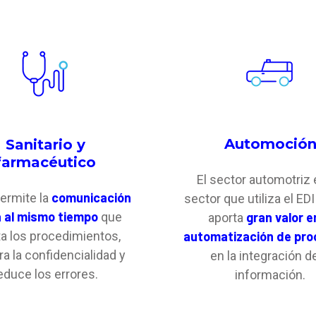
Automoció
Sanitario y
farmacéutico
El sector automotriz 
comunicación
permite la
sector que utiliza el ED
a al mismo tiempo
que
gran valor e
aporta
ita los procedimientos,
automatización de pr
a la confidencialidad y
en la integración de
educe los errores.
información.