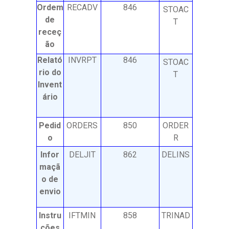
Ordem
RECADV
846
STOAC
de
T
receç
ão
Relató
INVRPT
846
STOAC
rio do
T
Invent
ário
Pedid
ORDERS
850
ORDER
o
R
Infor
DELJIT
862
DELINS
maçã
o de
envio
Instru
IFTMIN
858
TRINAD
ções