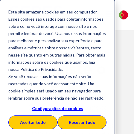
Este site armazena cookies em seu computador.
Esses cookies são usados para coletar informações
sobre como você interage com nosso site e nos
permite lembrar de você. Usamos essas informações
para melhorar e personalizar sua experiência e para
Em que
análises e métricas sobre nossos visitantes, tanto
nesse site quanto em outras mídias. Para obter mais
informações sobre os cookies que usamos, leia
consiste o
nossa Política de Privacidade.
Se você recusar, suas informações não serão
EDI?
rastreadas quando você acessar este site. Um
cookie simples será usado em seu navegador para
lembrar sobre sua preferência de não ser rastreado.
Descubra a informação
Configurações de cookies
essencial sobre a troca
Aceitar tudo
Recusar tudo
eletrónica de documentos