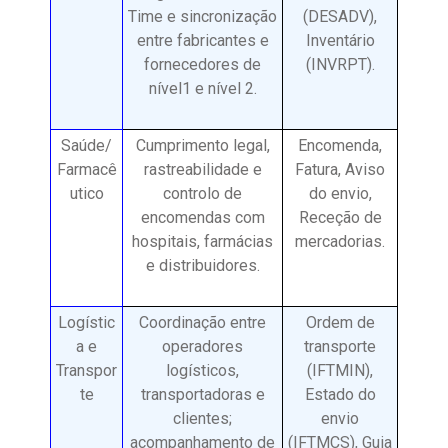
Time e sincronização
(DESADV),
entre fabricantes e
Inventário
fornecedores de
(INVRPT).
nível1 e nível 2.
Saúde/
Cumprimento legal,
Encomenda,
Farmacê
rastreabilidade e
Fatura, Aviso
utico
controlo de
do envio,
encomendas com
Receção de
hospitais, farmácias
mercadorias.
e distribuidores.
Logístic
Coordinação entre
Ordem de
a e
operadores
transporte
Transpor
logísticos,
(IFTMIN),
te
transportadoras e
Estado do
clientes;
envio
acompanhamento de
(IFTMCS), Guia