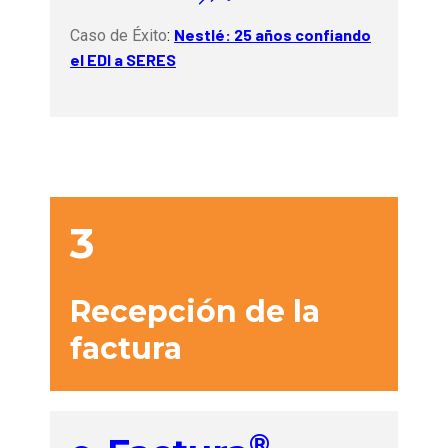
Nestlé: 25 años confiando
Caso de Éxito
:
el EDI a SERES
3
Recepción de la
factura
®